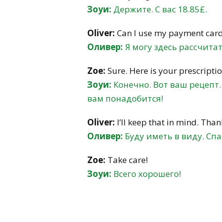
Зоуи:
Держите. С вас 18.85£.
Oliver:
Can I use my payment card
Оливер:
Я могу здесь рассчита
Zoe:
Sure. Here is your prescriptio
Зоуи:
Конечно. Вот ваш рецепт
вам понадобится!
Oliver:
I’ll keep that in mind. Th
Оливер:
Буду иметь в виду. Сп
Zoe:
Take care!
Зоуи:
Всего хорошего!