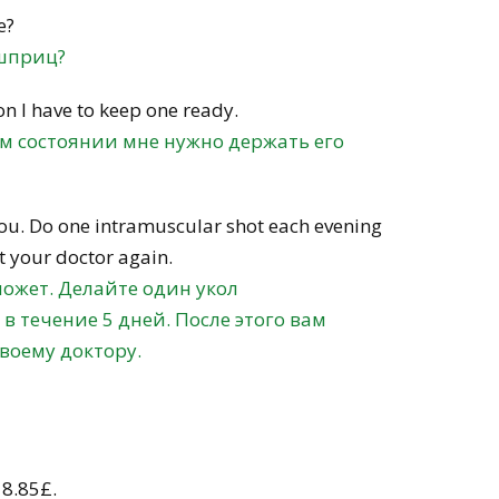
e?
 шприц?
on I have to keep one ready.
ём состоянии мне нужно держать его
 you. Do one intramuscular shot each evening
it your doctor again.
может. Делайте один укол
 течение 5 дней. После этого вам
своему доктору.
18.85£.