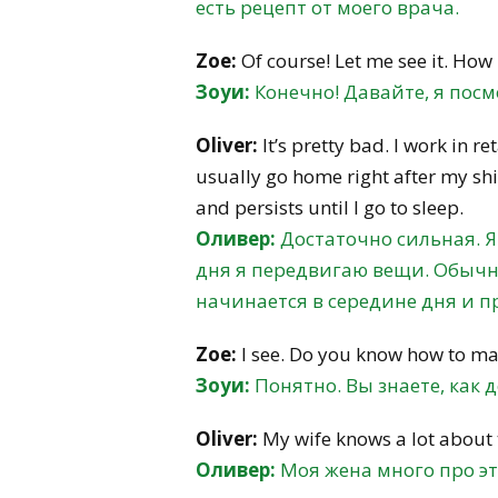
есть рецепт от моего врача.
Zoe:
Of course! Let me see it. How
Зоуи:
Конечно! Давайте, я посм
Oliver:
It’s pretty bad. I work in r
usually go home right after my shif
and persists until I go to sleep.
Оливер:
Достаточно сильная. Я
дня я передвигаю вещи. Обычно
начинается в середине дня и пр
Zoe:
I see. Do you know how to ma
Зоуи:
Понятно. Вы знаете, как 
Oliver:
My wife knows a lot about 
Оливер:
Моя жена много про эт