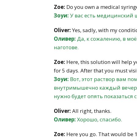
Zoe:
Do you own a medical syring
Зоуи:
У вас есть медицинский
Oliver:
Yes, sadly, with my conditi
Оливер:
Да, к сожалению, в мо
наготове.
Zoe:
Here, this solution will help
for 5 days. After that you must vis
Зоуи:
Вот, этот раствор вам по
внутримышечно каждый вечер в
нужно будет опять показаться 
Oliver:
All right, thanks.
Оливер:
Хорошо, спасибо.
Zoe:
Here you go. That would be 