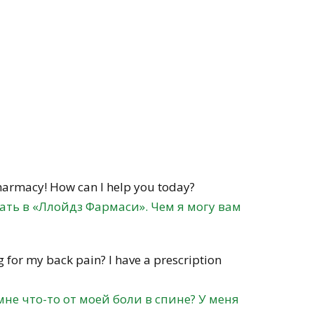
harmacy! How can I help you today?
ать в «Ллойдз Фармаси». Чем я могу вам
g for my back pain? I have a prescription
не что-то от моей боли в спине? У меня